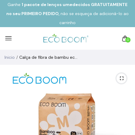
Ganhe
1 pacote de lenços umedecidos GRATUITAMENTE
no seu
PRIMEIRO PEDIDO,
não se esqueça de adicioná-lo ao
carrinho
0
Inicio
Calça de fibra de bambu ecológica biodegradável PURA Tamanho 3/M de 6 a 10 kg (26u)