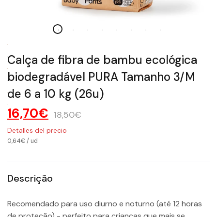
Calça de fibra de bambu ecológica
biodegradável PURA Tamanho 3/M
de 6 a 10 kg (26u)
16,70€
18,50€
Detalles del precio
0,64€
/
ud
Descrição
Recomendado para uso diurno e noturno (até 12 horas
de proteção) - perfeito para crianças que mais se