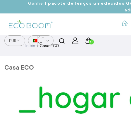
Ganhe
1 pacote de lenços umedecidos 
ad
PT-
EUR
0
PT
Inicio
Casa ECO
Casa ECO