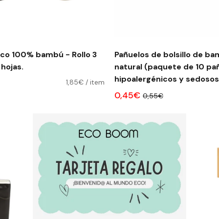
ico 100% bambú - Rollo 3
Pañuelos de bolsillo de b
hojas.
natural (paquete de 10 pa
hipoalergénicos 
1,85€
/
item
0,45€
0,55€