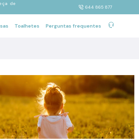
eça de
644 865 877
sas
Toalhetes
Perguntas frequentes