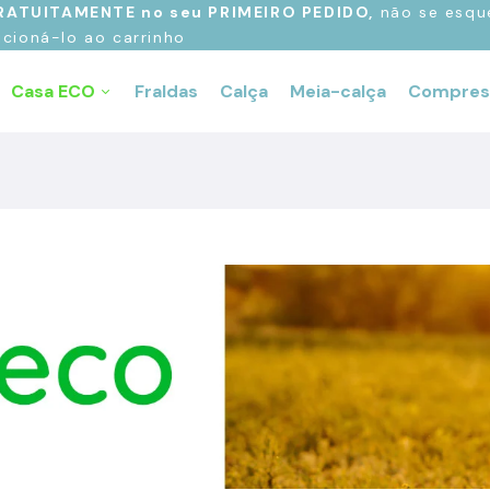
GRATUITAMENTE no seu
PRIMEIRO PEDIDO,
não se esqu
icioná-lo ao carrinho
Casa ECO
Fraldas
Calça
Meia-calça
Compres
Pesquisar nosso site
Fraldas de bambu
Calças de Bambu
Compressas de
O mais pesquisado
Fraldas
Bambu
Almofadas
Bambu
Sacos de bambu
compostáveis
Toalhetes higiênicos
de bambu