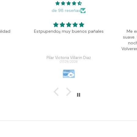
de 98 reseñas
lidad
Estpupendo¡¡ muy buenos pañales
Me e
suave.
noch
Volvere
Pilar Victoria Villarin Diaz
07/29/2026