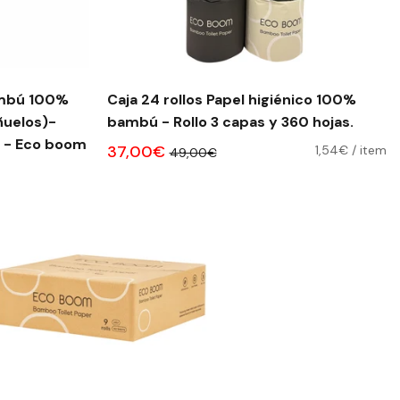
ambú 100%
Caja 24 rollos Papel higiénico 100%
ñuelos)-
bambú - Rollo 3 capas y 360 hojas.
y sedosos - Eco boom
37,00€
1,54€
/
item
49,00€