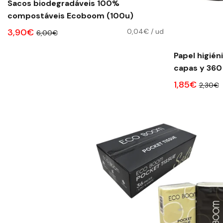
Sacos biodegradáveis ​​100%
compostáveis ​​Ecoboom (100u)
3,90€
0,04€
/
ud
6,00€
Papel higién
capas y 360 
1,85€
2,30€