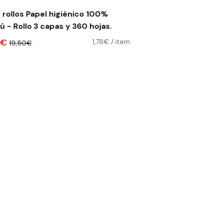
9 rollos Papel higiénico 100%
 - Rollo 3 capas y 360 hojas.
0€
1,78€
/
item
19,50€