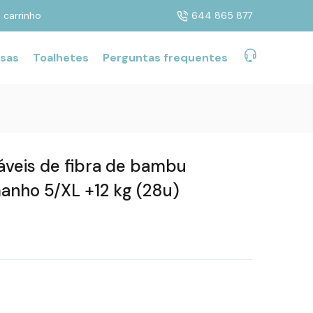
 carrinho
644 865 877
sas
Toalhetes
Perguntas frequentes
veis ​​de fibra de bambu
anho 5/XL +12 kg (28u)