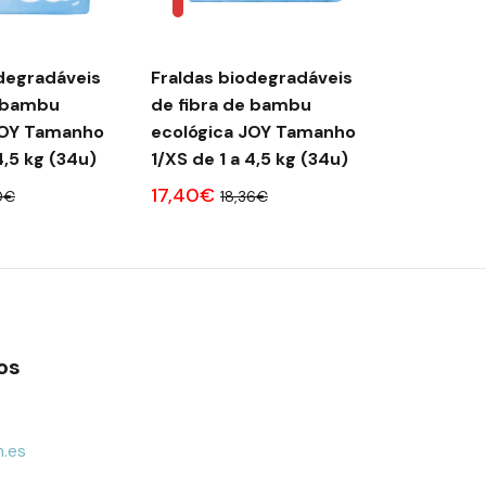
egradáveis ​​
Fraldas biodegradáveis ​​
CAJA MEN
e bambu
de fibra de bambu
noche ECO BOOM PURE
JOY Tamanho
ecológica JOY Tamanho
ecológic
4,5 kg (34u)
1/XS de 1 a 4,5 kg (34u)
100% natu
(1-3 kg) 
17,40€
0€
18,36€
169,20€
os
.es