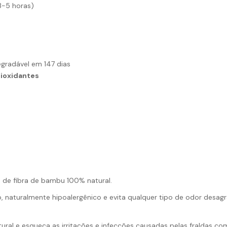
3-5 horas)
gradável em 147 dias
tioxidantes
s de fibra de bambu 100% natural.
 naturalmente hipoalergênico e evita qualquer tipo de odor desag
ural e esqueça as irritações e infecções causadas pelas fraldas co