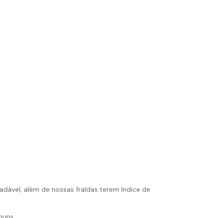
radável, além de
nossas fraldas
terem índice de
muns.