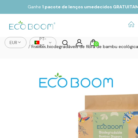
Ganhe
1 pacote de lenços umedecidos GRATUITA
PT-
EUR
0
PT
Fraldas biodegradáveis ​​de fibra de bambu ecológi