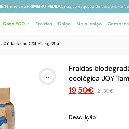
MENTE no seu
PRIMEIRO PEDIDO,
não se esqueça de adicioná-lo ao
Casa ECO
Fraldas
Calça
Meia-calça
Compres
Pesquisar nosso site
ca JOY Tamanho 5/XL +12 kg (28u)
Fraldas de bambu
Calças de Bambu
Fraldas biodegradá
Compressas de
O mais pesquisado
Fraldas
Bambu
Almofadas
ecológica JOY Tam
Bambu
Sacos de bambu
19,50€
21,00€
compostáveis
Toalhetes higiênicos
de bambu
Descrição