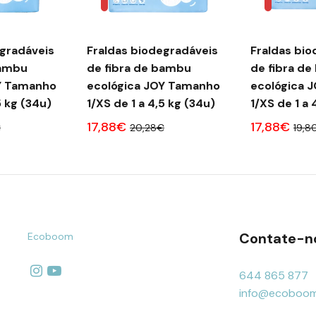
radáveis ​​
Fraldas biodegradáveis ​​
Fraldas biod
bambu
de fibra de bambu
de fibra d
Y Tamanho
ecológica JOY Tamanho
ecológica 
5 kg (34u)
1/XS de 1 a 4,5 kg (34u)
1/XS de 1 a 
17,88€
17,88€
€
20,28€
19,8
Contate-n
Ecoboom
644 865 877
info@ecoboom