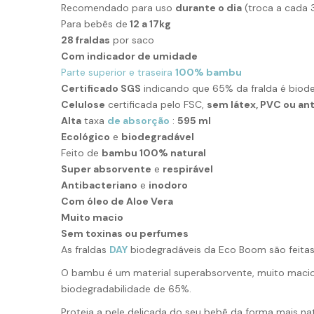
Recomendado para uso
durante o dia
(troca a cada 
Para bebês de
12 a 17kg
28 fraldas
por saco
Com indicador de umidade
Parte superior e traseira
100% bambu
Certificado SGS
indicando que 65% da fralda é biode
Celulose
certificada pelo FSC,
sem látex, PVC ou an
Alta
taxa
de absorção
:
595 ml
Ecológico
e
biodegradável
Feito de
bambu 100% natural
Super absorvente
e
respirável
Antibacteriano
e
inodoro
Com óleo de Aloe Vera
Muito macio
Sem toxinas ou perfumes
As fraldas
DAY
biodegradáveis ​​da Eco Boom são feita
O bambu é um material superabsorvente, muito macio,
biodegradabilidade de 65%.
Proteja a pele delicada do seu bebê da forma mais nat