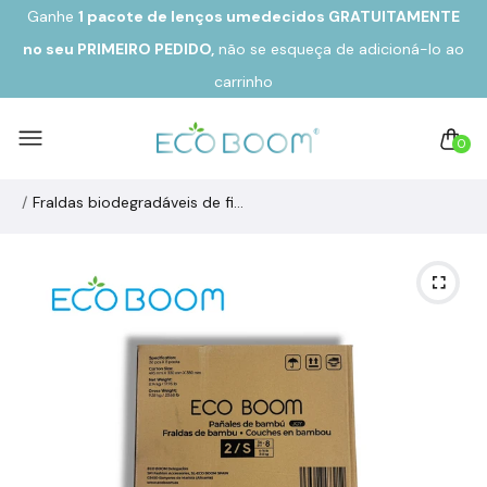
Ganhe
1 pacote de lenços umedecidos GRATUITAMENTE
no seu
PRIMEIRO PEDIDO,
não se esqueça de adicioná-lo ao
carrinho
0
Fraldas biodegradáveis ​​de fibra de bambu ecológica JOY Tamanho 2/S de 3 a 8 kg (36u)