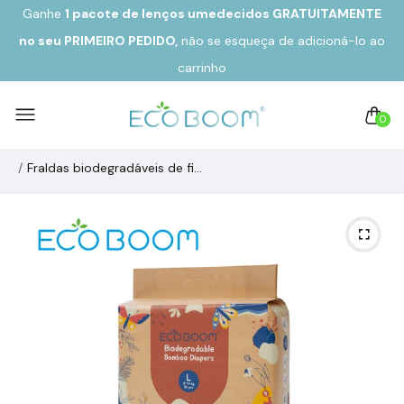
Ganhe
1 pacote de lenços umedecidos GRATUITAMENTE
no seu
PRIMEIRO PEDIDO,
não se esqueça de adicioná-lo ao
carrinho
0
Fraldas biodegradáveis ​​de fibra de bambu ecológica JOY Tamanho 4/L de 9 a 14 kg (30u)