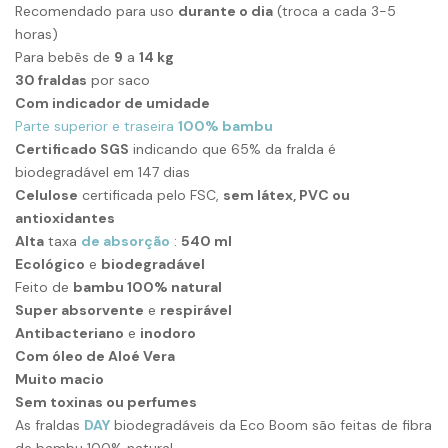
Recomendado para uso
durante o dia
(troca a cada 3-5
horas)
Para bebês de
9
a
14 kg
30 fraldas
por saco
Com indicador de umidade
Parte superior e traseira
100% bambu
Certificado SGS
indicando que 65% da fralda é
biodegradável em 147 dias
Celulose
certificada pelo FSC,
sem látex, PVC ou
antioxidantes
Alta
taxa
de absorção
:
540 ml
Ecológico
e
biodegradável
Feito de
bambu 100% natural
Super absorvente
e
respirável
Antibacteriano
e
inodoro
Com óleo de Aloé Vera
Muito macio
Sem toxinas ou perfumes
As fraldas
DAY
biodegradáveis ​​da Eco Boom são feitas de fibra
de bambu 100% natural.