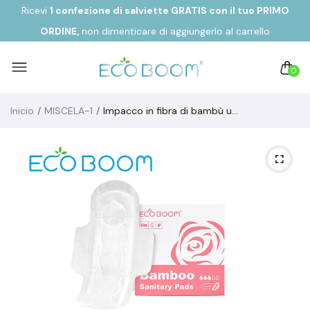
Ricevi
1 confezione di salviette GRATIS con il tuo
PRIMO
ORDINE,
non dimenticare di aggiungerlo al carrello
0
Inicio
MISCELA-1
Impacco in fibra di bambù uso REGOLARE extra morbido biodegradabile (8 unità)