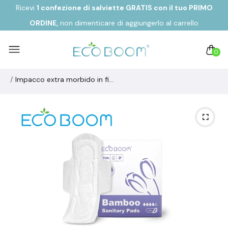
Ricevi
1 confezione di salviette GRATIS con il tuo
PRIMO
ORDINE,
non dimenticare di aggiungerlo al carrello
0
Impacco extra morbido in fibra di bambù biodegradabile ad ALTO ASSORBIMENTO (8 unità)