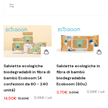
Salviette ecologiche
Salviette ecologiche in
biodegradabili in fibra di
fibra di bambù
bambù Ecoboom (4
biodegradabile
confezioni da 60 - 240
Ecoboom (60u)
unità)
0,06€
/
ud
3,70€
3,90€
0,06€
/
ud
14,50€
15,60€