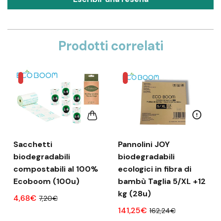
Prodotti correlati
Sacchetti
Pannolini JOY
biodegradabili
biodegradabili
compostabili al 100%
ecologici in fibra di
Ecoboom (100u)
bambù Taglia 5/XL +12
kg (28u)
4,68€
7,20€
141,25€
162,24€