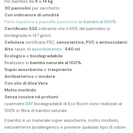
Per bambini da
9
a
14 kg
30 pannolini
per sacchetto
Con indicatore di umidità
Parte superiore e pannello posteriore
in bambù al 100%.
Certificato SGS
indicante che il 65% del pannolino si
biodegrada in 147 giorni
Cellulosa
certificata FSC,
senza lattice, PVC o antiossidanti
Alto
tasso
di assorbimento
:
540 ml
Ecologico
e
biodegradabile
Realizzato in
bambù naturale al 100%.
Super assorbente
e
traspirante
Antibatterico
e
inodore
Con olio di Aloe Vera
Molto morbido
Senza tossine né profumi
I pannolini
DAY
biodegradabili di Eco Boom sono realizzati al
100% in fibra di bambù naturale.
Il bambù è un materiale super assorbente, molto morbido,
naturalmente ipoallergenico e previene qualsiasi tipo di odore