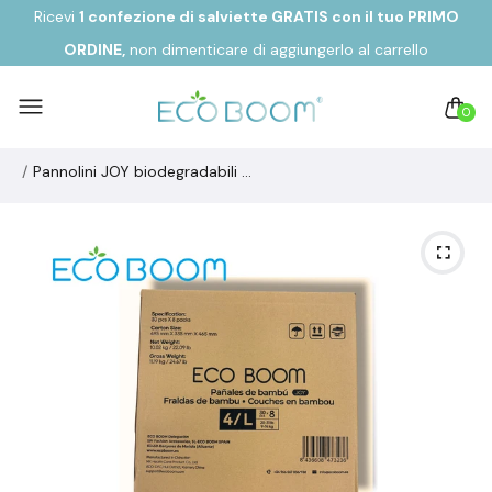
Ricevi
1 confezione di salviette GRATIS con il tuo
PRIMO
ORDINE,
non dimenticare di aggiungerlo al carrello
0
Pannolini JOY biodegradabili ecologici in fibra di bambù Taglia 4/L da 9 a 14 kg (30u)