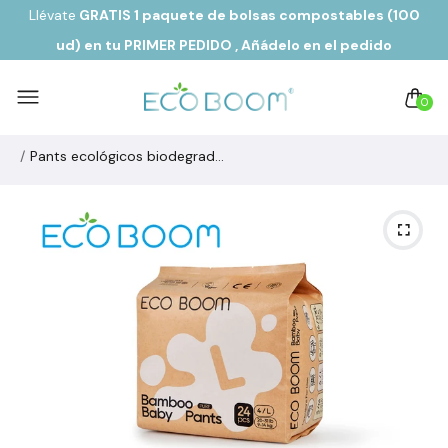
Llévate
GRATIS 1 paquete de bolsas compostables (100
ud) en tu PRIMER PEDIDO
, Añádelo en el pedido
0
Pants ecológicos biodegradables de fibra de bambú PURE Talla 4/L de 9 a 14 kg (24u)