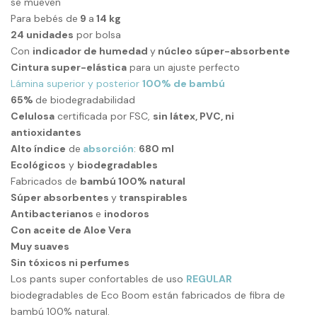
se mueven
Para bebés de
9
a
14 kg
24 unidades
por bolsa
Con
indicador de humedad
y
núcleo súper-absorbente
Cintura super-elástica
para un ajuste perfecto
Lámina superior y posterior
100% de bambú
65%
de biodegradabilidad
Celulosa
certificada por FSC,
sin látex, PVC, ni
antioxidantes
Alto índice
de
absorción
:
680 ml
Ecológicos
y
biodegradables
Fabricados de
bambú 100% natural
Súper absorbentes
y
transpirables
Antibacterianos
e
inodoros
Con aceite de Aloe Vera
Muy suaves
Sin tóxicos ni perfumes
Los pants super confortables de uso
REGULAR
biodegradables de Eco Boom están fabricados de fibra de
bambú 100% natural.