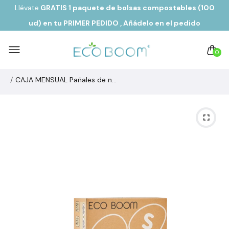
Llévate
GRATIS 1 paquete de bolsas compostables (100
ud) en tu PRIMER PEDIDO
, Añádelo en el pedido
0
CAJA MENSUAL Pañales de noche ecológicos biodegradables de fibra de bambú PURE Talla 2/S de 3 a 8 kg (306 ud)