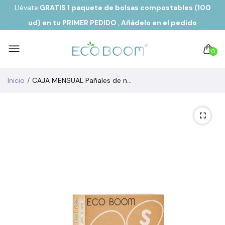
Llévate
GRATIS 1 paquete de bolsas compostables (100
ud) en tu PRIMER PEDIDO
, Añádelo en el pedido
0
Inicio
CAJA MENSUAL Pañales de noche ecológicos biodegradables de fibra de bambú PURE Talla 2/S de 3 a 8 kg (306 ud)