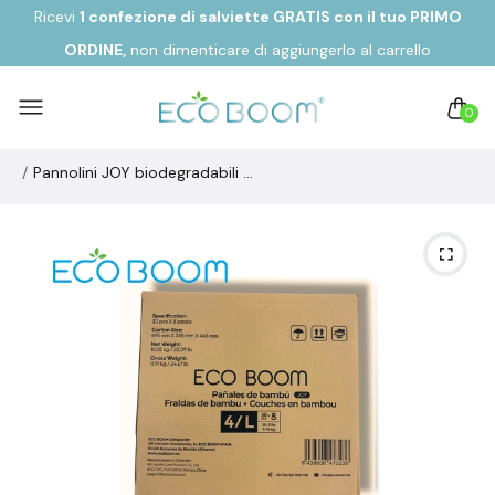
Ricevi
1 confezione di salviette GRATIS con il tuo
PRIMO
ORDINE,
non dimenticare di aggiungerlo al carrello
0
Pannolini JOY biodegradabili ecologici in fibra di bambù Taglia 4/L da 9 a 14 kg (30u)