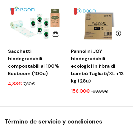
Sacchetti
Pannolini JOY
biodegradabili
biodegradabili
compostabili al 100%
ecologici in fibra di
Ecoboom (100u)
bambù Taglia 5/XL +12
kg (28u)
4,88€
7,50€
156,00€
169,00€
Término de servicio y condiciones