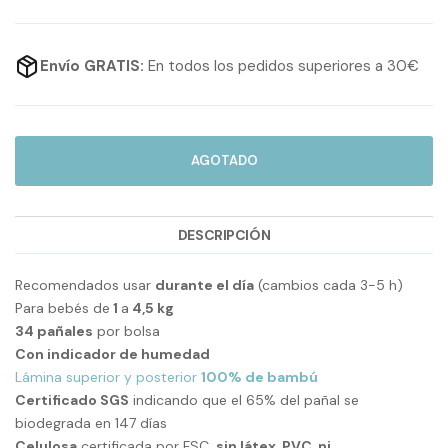
Envío GRATIS:
En todos los pedidos superiores a 30€
AGOTADO
DESCRIPCIÓN
Recomendados usar
durante el día
(cambios cada 3-5 h)
Para bebés de
1
a
4,5 kg
34 pañales
por bolsa
Con indicador de humedad
Lámina superior y posterior
100% de bambú
Certificado SGS
indicando que el 65% del pañal se
biodegrada en 147 días
Celulosa
certificada por FSC,
sin látex, PVC, ni