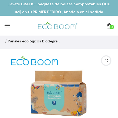
Llévate
GRATIS 1 paquete de bolsas compostables (100
ud) en tu PRIMER PEDIDO
, Añádelo en el pedido
0
Pañales ecológicos biodegradables de fibra de bambú JOY Talla 1/XS de 1 a 4,5 kg (34u)