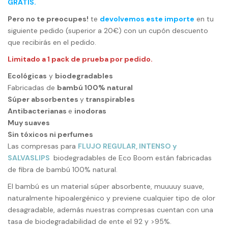
GRATIS.
Pero no te preocupes!
te
devolvemos este importe
en tu
siguiente pedido (superior a 20€) con un cupón descuento
que recibirás en el pedido.
Limitado a 1 pack de prueba por pedido.
Ecológicas
y
biodegradables
Fabricadas de
bambú 100% natural
Súper absorbentes
y
transpirables
Antibacterianas
e
inodoras
Muy suaves
Sin tóxicos ni perfumes
Las compresas para
FLUJO REGULAR, INTENSO y
SALVASLIPS
biodegradables de Eco Boom están fabricadas
de fibra de bambú 100% natural.
El bambú es un material súper absorbente, muuuuy suave,
naturalmente hipoalergénico y previene cualquier tipo de olor
desagradable, además nuestras compresas cuentan con una
tasa de biodegradabilidad de ente el 92 y >95%.